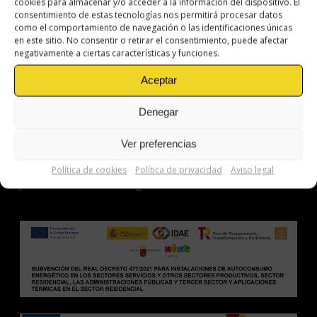
cookies para almacenar y/o acceder a la información del dispositivo. El
consentimiento de estas tecnologías nos permitirá procesar datos
como el comportamiento de navegación o las identificaciones únicas
en este sitio. No consentir o retirar el consentimiento, puede afectar
negativamente a ciertas características y funciones.
¿PREGUNTAS? EL
Aceptar
EQUIPO PERFECT ESTÁ
AQUÍ PARA
AYUDA
R.
Denegar
Si tienes cualquier duda o consulta
técnica
Ver preferencias
sobre alguno de nuestros productos
escríbenos y nuestro técnico o comercial se
Política de cookies
Política de privacidad
Aviso legal
pondrá en contacto contigo.