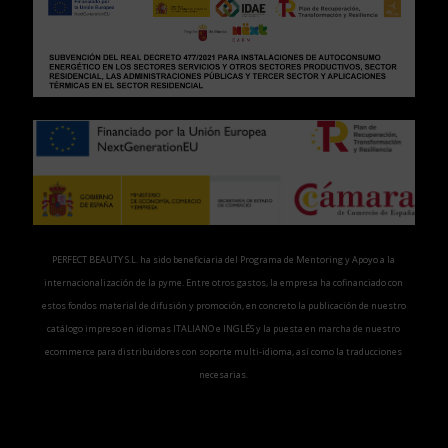
PERFECT BEAUTY S.L. ha sido beneficiaria del Programa de Mentoring y Apoyo a la
internacionalización de la pyme. Entre otros gastos, la empresa ha cofinanciado con
estos fondos material de difusión y promoción, en concreto la publicación de nuestro
catálogo impreso en idiomas ITALIANO e INGLÉS y la puesta en marcha de nuestro
ecommerce para distribuidores con soporte multi-idioma, así como la traducciones
necesarias.