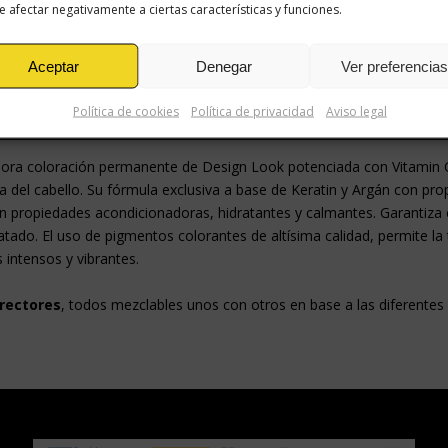
 afectar negativamente a ciertas características y funciones.
Aceptar
Denegar
Ver preferencias
Política de cookies
Política de privacidad
Aviso legal
adora coloración permanente de Design Look potenciada con Vitamin
 del cabello. Su fórmula exclusiva a base de Keratin y Argán con pro
on propiedades acondicionadoras, hidratantes y calmantes. Garantiza 
atado. El uso de pigmentos colorantes de altísima calidad, permite la 
 intensos y vibrantes.
rrectores
, todos mezclables unos con otros en base a las diferentes