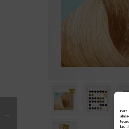
Para 
almac
tecno
las i