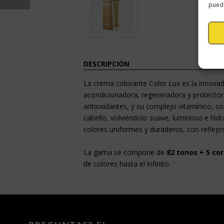
puede
DESCRIPCIÓN
La crema colorante Color Lux es la innov
acondicionadora, regeneradora y protectora
antioxidantes, y su complejo vitamínico, c
cabello, volviéndolo suave, luminoso e hidr
colores uniformes y duraderos, con reflejos
La gama se compone de
82 tonos + 5 co
de colores hasta el infinito.